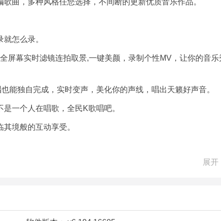
编歌曲，多种风格任您选择，不间断的更新优质音乐作品。
录就怎么录。
全屏幕实时滤镜连拍取景,一键美颜，录制个性MV，让你的音乐
唱也能独自完成，实时变声，美化你的声线，唱出天籁好声音。
不是一个人在唱歌，全民K歌唱吧。
临其境般的互动享受。
展开
就唱吗，想要在家就能感受到KTV的感觉吗，那就赶紧来下载麦