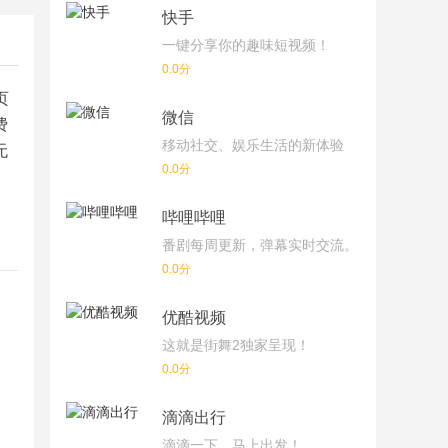
快手
一键分享你的趣味短视频！
0.0分
页
微信
费
移动社交、娱乐生活的新体验
无
0.0分
哔哩哔哩
番剧每周更新，弹幕实时交流。
0.0分
优酷视频
这就是街舞2独家呈现！
0.0分
滴滴出行
滴滴一下，马上出发！