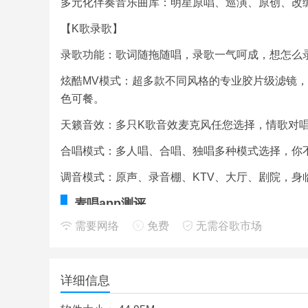
多元化伴奏音乐曲库：明星原唱、巡演、原创、改
【K歌录歌】
录歌功能：歌词随拖随唱，录歌一气呵成，想怎么
炫酷MV模式：超多款不同风格的专业胶片级滤镜，
色可餐。
天籁音效：多只K歌音效麦克风任您选择，情歌对
合唱模式：多人唱、合唱、独唱多种模式选择，你
调音模式：原声、录音棚、KTV、大厅、剧院，身
麦唱app测评
需要网络
免费
无需谷歌市场
想要感受最纯正的手机KTV吗，想要随时随地想唱
app吧。
详细信息