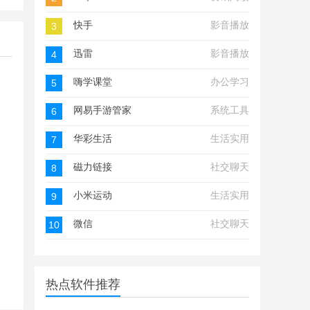
快手
影音播放
3
迅雷
影音播放
4
嗨学课堂
办公学习
5
网易手游管家
系统工具
6
华彩生活
生活实用
7
磁力链接
社交聊天
8
小米运动
生活实用
9
微信
社交聊天
10
热点软件推荐