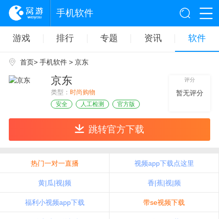
手机软件
游戏
排行
专题
资讯
软件
首页
>
手机软件
> 京东
京东
评分
类型：
时尚购物
暂无评分
安全
人工检测
官方版
跳转官方下载
热门一对一直播
视频app下载点这里
黄|瓜|视|频
香|蕉|视|频
福利小视频app下载
带se视频下载