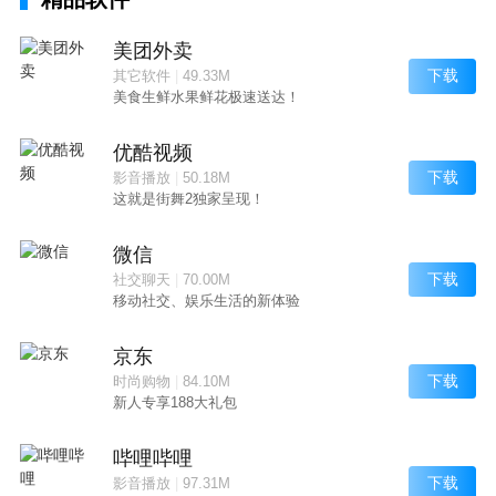
美团外卖
下载
其它软件
|
49.33M
美食生鲜水果鲜花极速送达！
优酷视频
下载
影音播放
|
50.18M
这就是街舞2独家呈现！
微信
下载
社交聊天
|
70.00M
移动社交、娱乐生活的新体验
京东
下载
时尚购物
|
84.10M
新人专享188大礼包
哔哩哔哩
下载
影音播放
|
97.31M