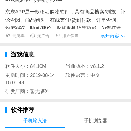
-----满足多样购物需求-----
京东APP是一款移动购物软件，具有商品搜索/浏览、评
论查阅、商品购买、在线支付/货到付款、订单查询、
物流跟踪、晒单/评价、返修退换货等功能，为您打造
展开内容
无病毒
无广告
用户保障
简单、快乐的生活体验。
1. 劲爆促销：掌上秒杀、手机专享、降价排行、优惠
游戏信息
券、限时满减等，优惠多多
软件大小：84.10M
当前版本：v8.1.2
2. 生活助手：京东超市、京东到家、充值中心、电影娱
更新时间：2019-08-14
软件语言：中文
乐、酒店机票等，应有尽有
16:01:48
3. 特色频道：全球购、京东众筹、京东拍卖、白条商
研发厂商：暂无资料
城、清仓二手等，无限精彩
4. 精彩发现：为您呈现穿搭、智能、美妆、数码等精品
软件推荐
推荐与时尚买手们的故事
手机输入法
手机浏览器