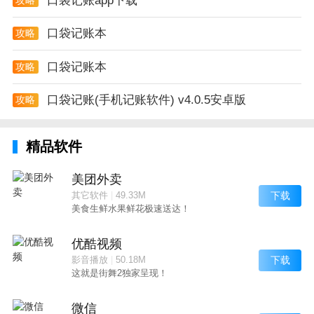
口袋记账app下载
账按钮，点击转账即可。
信用卡还款：使用转账功能，支付宝/储蓄卡转出到信
口袋记账本
攻略
用卡。
口袋记账本
攻略
取现：取现是账户与现金之间的转账，选择储蓄卡转出
口袋记账(手机记账软件) v4.0.5安卓版
到现金即可。
攻略
精品软件
美团外卖
下载
其它软件
|
49.33M
美食生鲜水果鲜花极速送达！
优酷视频
下载
影音播放
|
50.18M
这就是街舞2独家呈现！
微信