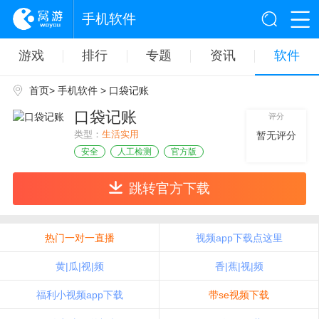
手机软件
游戏
排行
专题
资讯
软件
首页
>
手机软件
> 口袋记账
口袋记账
评分
类型：
生活实用
暂无评分
安全
人工检测
官方版
跳转官方下载
热门一对一直播
视频app下载点这里
黄|瓜|视|频
香|蕉|视|频
福利小视频app下载
带se视频下载