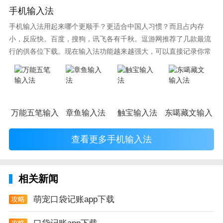
手机输入法
在明细页面，点击要修改的那笔账的图标，会弹出删除
手机输入法用起来哪个更顺手？更适合中国人习惯？而且占内存
和修改按钮
小，反应快。百度，搜狗，讯飞各有千秋。逗游网推荐了几款最流
Q2.如何补记昨天的账？
行的供各位下载。现在输入法功能越来越强大，可以直接记录你常
使用的词语，并且还有各种新鲜好玩的表情，一款好的输入法直接
方法一：记账的时候，点击键盘上的日期按钮，选择要
影响到你的打字速度哦。
补账的日期即可完成补账；
方法二：明细页右上角有个日历，在日历中点击要补账
万能五笔输入法
章鱼输入法
触宝输入法
东噶藏文输入法
的日期，在日期内记账更快捷
Q3.记账时如何写备注和拍照？
查看更多手机输入法
在记账页面，点击键盘上一栏最右边的“铅笔”图标，即
可进行备注和保存照片的操作。
相关新闻
Q4.如何记录转账、信用卡还款和取现？
萌宠口袋记账app下载
攻略
在钱包页面，点击任意账户，在账户页面最底部有个转
攻略