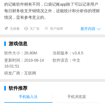
的记账软件稍有不同，口袋记账app除了可以记录用户
每日财务收支开销情况之外，还能统计和分析你的理财
情况，蛮有参考意义的。
展开内容
无病毒
无广告
用户保障
口袋记账app特色
游戏信息
随时查看你的每一笔消费详细记录，知道钱花哪儿了，
花销最大的支出是什么；
软件大小：26.80M
当前版本：v3.8.5
更新时间：2019-08-14
软件语言：中文
每次记账，你会知道你今天、这周、这个月还剩多少预
16:01:51
算可以支出；
研发厂商：互联网
辅助日历模式，快速监测超支和各类消费情况；
软件推荐
口袋记账app常见问题解答
手机输入法
手机浏览器
Q1.如何删除、修改记录？