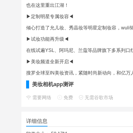
也在这里重出江湖！
▶定制明星专属妆容◀
倾心打造了允儿妆、秀晶妆等明星定制妆容，wul
▶试妆功能再升级◀
在线试遍YSL、阿玛尼、兰蔻等品牌旗下多系列口
▶美妆频道全新开启◀
搜罗全球至IN美妆资讯，紧随时尚新动向，和亿万
美妆相机app测评
需要网络
免费
无需谷歌市场
想知道自己的长相究竟属于什么级别的，是不是真
什么级别的，智能长相打分，客观评价，让你对自
详细信息