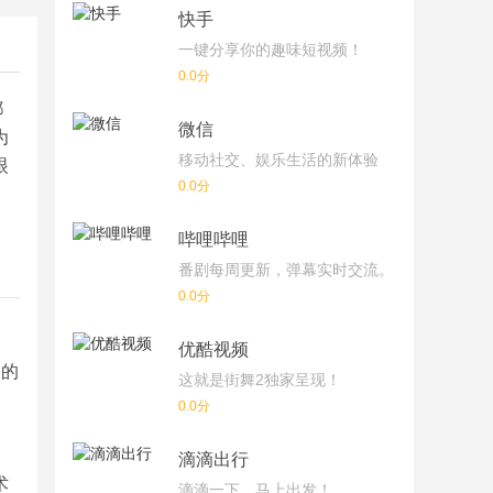
快手
一键分享你的趣味短视频！
0.0分
都
微信
为
移动社交、娱乐生活的新体验
眼
0.0分
哔哩哔哩
番剧每周更新，弹幕实时交流。
0.0分
优酷视频
天的
这就是街舞2独家呈现！
0.0分
滴滴出行
术
滴滴一下，马上出发！