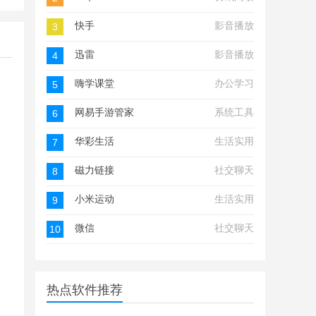
快手
影音播放
3
迅雷
影音播放
4
嗨学课堂
办公学习
5
网易手游管家
系统工具
6
华彩生活
生活实用
7
磁力链接
社交聊天
8
小米运动
生活实用
9
微信
社交聊天
10
热点软件推荐