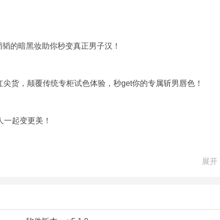
i韬韬的暗黑妆助你秒变真正男子汉！
红尖货，颠覆传统专柜试色体验，秒get你的专属斩男唇色！
人一起变更美！
展开
的是自己认为的那样，用美妆相机就可以知道你的长相究竟是属
己有了更深的了解。