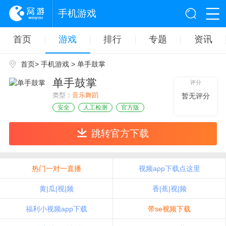
手机游戏
首页
游戏
排行
专题
资讯
首页
>
手机游戏
> 单手鼓掌
单手鼓掌
评分
类型：
音乐舞蹈
暂无评分
安全
人工检测
官方版
跳转官方下载
热门一对一直播
视频app下载点这里
黄|瓜|视|频
香|蕉|视|频
福利小视频app下载
带se视频下载