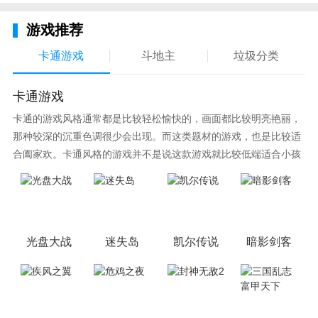
己一展歌喉，那么来这里就没有错，帮助你轻松减压，
还可以学到很多乐理方面的知识~如果你平常是一个喜
游戏推荐
欢音乐喜欢唱歌的小伙伴，那在这里的游戏过程将会不
卡通游戏
斗地主
垃圾分类
那么有难度。不是很擅长的也没关系，注意查看教程
哦！我们有特殊的教学技巧！
卡通游戏
卡通的游戏风格通常都是比较轻松愉快的，画面都比较明亮艳丽，
那种较深的沉重色调很少会出现。而这类题材的游戏，也是比较适
合阖家欢。卡通风格的游戏并不是说这款游戏就比较低端适合小孩
子玩，因为很多游戏厂商会故意把游戏中添加进入卡通元素，这也
可以说是一种勾起大家兴趣的手段！身边有好友能够在一起游戏的
小伙伴，不妨来这里挑选一两款适合的游戏与好友分享这份快乐。
光盘大战
迷失岛
凯尔传说
暗影剑客