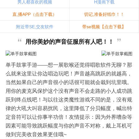
男人都喜欢的视频
H漫画下载
直,播APP（点击下载）
切记,准备好纸巾！！
附近带SE,交友软件
带se视频【点击下载】
用你美妙的声音征服所有人吧！！
单手鼓掌手游——想一展歌喉还觉得唱歌软件无聊？那
么就来这里让你边唱边玩吧！声音越高跳跃的就越高，
当然如果自己的声音很小的话很可能就会栽到坑里哦。
用你的麦克风保护这个没有声音不会走路的小人成功跳
跃到终点线吧！与以往这类魔性游戏不同的是，没有规
律的大吼大叫容易扰民，这里降低了分贝幅度，喊出特
定音符可以让你事半功倍！友情提示：因为外界嘈杂等
因素可能导致跳跃幅度与你的声音不对称，戴上耳机可
做到完美收音效果更佳哦~