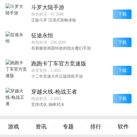
斗罗大陆手游
下载
角色扮演
|
47.50M
正版斗罗 沉浸式策略体验
征途永恒
下载
角色扮演
|
206.00M
有着极致画面特效的指尖魔幻手游
跑跑卡丁车官方竞速版
下载
体育竞技
|
1.40G
十二年竞速大作正版授权手游
穿越火线-枪战王者
下载
枪战射击
|
1.60G
竞技优化 巅峰对决
游戏
资讯
专题
排行
软件