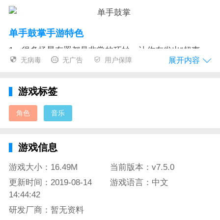
单手鼓掌手游特色
1、很多场景布置都是非常的巧妙，让你在发出“超声
展开内容
无病毒
无广告
用户保障
波”的同时也可以体验到海滩与沙漠风情等有趣因素，
让画面不再单调！
游戏标签
2、在这里不仅仅只有一个角色可以玩耍，如果凭借你
的“歌喉”可以闯关更多的话，就能解锁更多人物增加游
角色
音乐
戏乐趣。
3、关卡随着游戏进度一点一点提升，到后期快速无脑
游戏信息
过关已经是不可能完成的任务了，要掌握好技巧，精准
游戏大小：16.49M
当前版本：v7.5.0
满足每一关的要求！
更新时间：2019-08-14
游戏语言：中文
单手鼓掌手游测评
14:44:42
平时总是一个人单机寂寞玩游戏太安静，想释放一下自
研发厂商：暂无资料