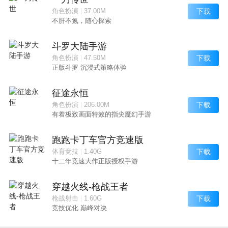
下载
角色扮演
|
37.00M
不肝不氪，随心探索
斗罗大陆手游
下载
角色扮演
|
47.50M
正版斗罗 沉浸式策略体验
征途永恒
下载
角色扮演
|
206.00M
有着极致画面特效的指尖魔幻手游
跑跑卡丁车官方竞速版
下载
体育竞技
|
1.40G
十二年竞速大作正版授权手游
穿越火线-枪战王者
下载
枪战射击
|
1.60G
竞技优化 巅峰对决