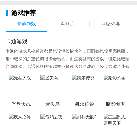
作的好伴侣哦！每个人只需要看一边的障碍物就好了~
游戏推荐
卡通游戏
斗地主
垃圾分类
卡通游戏
卡通的游戏风格通常都是比较轻松愉快的，画面都比较明亮艳丽，
那种较深的沉重色调很少会出现。而这类题材的游戏，也是比较适
合阖家欢。卡通风格的游戏并不是说这款游戏就比较低端适合小孩
子玩，因为很多游戏厂商会故意把游戏中添加进入卡通元素，这也
可以说是一种勾起大家兴趣的手段！身边有好友能够在一起游戏的
小伙伴，不妨来这里挑选一两款适合的游戏与好友分享这份快乐。
光盘大战
迷失岛
凯尔传说
暗影剑客