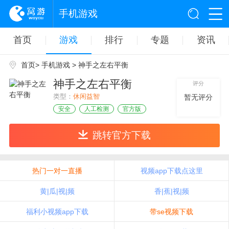
手机游戏
首页
游戏
排行
专题
资讯
首页
>
手机游戏
> 神手之左右平衡
神手之左右平衡
评分
类型：
休闲益智
暂无评分
安全
人工检测
官方版
跳转官方下载
热门一对一直播
视频app下载点这里
黄|瓜|视|频
香|蕉|视|频
福利小视频app下载
带se视频下载