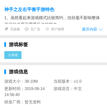
神手之左右平衡手游特色
1、虽然看起来游戏模式比较简约，但丝毫不影响整体
游戏的难度和需要操作的能力。
展开内容
无病毒
无广告
用户保障
2、难度不仅仅会随着时间提升，玩家如果成功过去了
关卡后面可是还有更难的挑战等着你哦。
游戏标签
3、简单的玩法只需要两根手指就可以轻松锻炼你的协
小游戏
调和反应能力，还可以自定义设置地图挑战个人能力极
限。
游戏信息
神手之左右平衡手游测评
游戏大小：38.10M
当前版本：v1.0
小编简直是被这款游戏虐到停不下来，玩了失败了还想
继续重新开始的感觉相信大家一定会在这款游戏中体验
更新时间：2019-08-14
游戏语言：中文
14:56:40
到。或许这就是爱之深，恨之切吧...如果你的搜集屏幕
足够大，又想让游戏变得简单一点，也是和朋友一起合
研发厂商：暂无资料