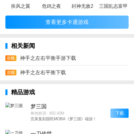
疾风之翼
危鸡之夜
封神无敌2
三国乱志富甲天
查看更多卡通游戏
相关新闻
神手之左右平衡手游下载
攻略
神手之左右平衡下载
攻略
精品游戏
梦三国
下载
角色扮演
|
855.60M
完美复刻国民MOBA《梦三国》端游！
一刀传世