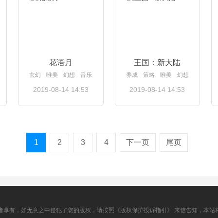
花语月
王国：新大陆
玄幻
唯美
幻想
音乐
养成
策略
唯美
幻想
2019-08-14 14:53
2019-08-14 14:53
查看详情
查看详情
1
2
3
4
下一页
尾页
者享有，如无意之中侵犯了您的版权，请按照《版权保护投诉指引》 来信告知，本站