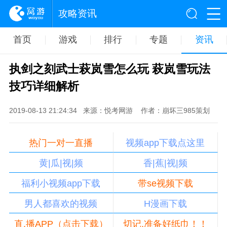
攻略资讯
首页
游戏
排行
专题
资讯
执剑之刻武士萩岚雪怎么玩 萩岚雪玩法
技巧详细解析
2019-08-13 21:24:34
来源：悦考网游
作者：崩坏三985策划
热门一对一直播
视频app下载点这里
黄|瓜|视|频
香|蕉|视|频
福利小视频app下载
带se视频下载
男人都喜欢的视频
H漫画下载
直,播APP（点击下载）
切记,准备好纸巾！！