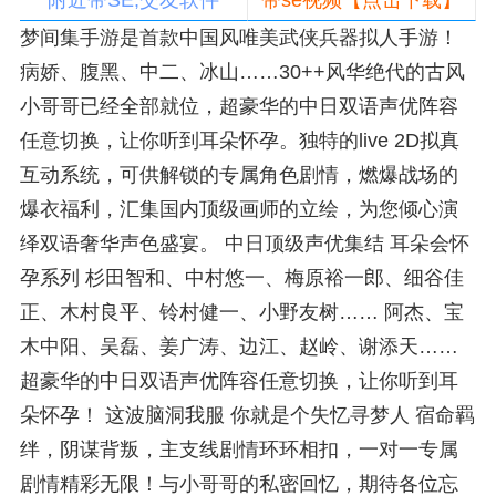
附近带SE,交友软件
带se视频【点击下载】
梦间集手游是首款中国风唯美武侠兵器拟人手游！
病娇、腹黑、中二、冰山……30++风华绝代的古风
小哥哥已经全部就位，超豪华的中日双语声优阵容
任意切换，让你听到耳朵怀孕。独特的live 2D拟真
互动系统，可供解锁的专属角色剧情，燃爆战场的
爆衣福利，汇集国内顶级画师的立绘，为您倾心演
绎双语奢华声色盛宴。 中日顶级声优集结 耳朵会怀
孕系列 杉田智和、中村悠一、梅原裕一郎、细谷佳
正、木村良平、铃村健一、小野友树…… 阿杰、宝
木中阳、吴磊、姜广涛、边江、赵岭、谢添天……
超豪华的中日双语声优阵容任意切换，让你听到耳
朵怀孕！ 这波脑洞我服 你就是个失忆寻梦人 宿命羁
绊，阴谋背叛，主支线剧情环环相扣，一对一专属
剧情精彩无限！与小哥哥的私密回忆，期待各位忘