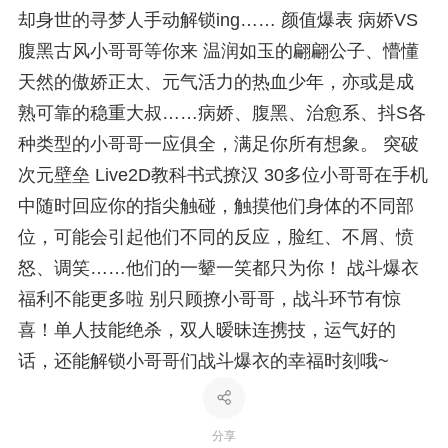
却身世的寻梦人手动解锁ing…… 颜值爆表 病娇VS
腹黑古风小哥哥等你来 温润如玉的翩翩公子、懵懂
天然的傲娇正太、元气活力的热血少年，亦或是成
熟可靠的稳重大叔……病娇、腹黑、治愈系、抖S各
种类型的小哥哥一应俱全，满足你所有想象。 突破
次元壁垒 Live2D教科书式撩汉 30多位小哥哥在手机
中随时回应你的指尖触碰，触摸他们身体的不同部
位，可能会引起他们不同的反应，脸红、不屑、愤
怒、调笑……他们的一颦一笑都只为你！ 战斗爆衣
福利不能更多啦 别只顾撩小哥哥，战斗环节有惊
喜！单人技能绝杀，双人暧昧连携技，运气好的
话，还能解锁小哥哥们战斗爆衣的幸福时刻哦~
分享