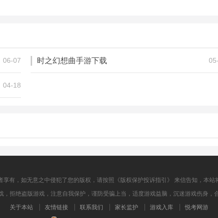
雨血：影之刃
英雄就是我安卓版
207.28M
152.48M
动作格斗
动作格斗
06-07
时之幻想曲手游下载
05
04-18
者享有，如无意之中侵犯了您的版权，请按照《版权保护投诉指引》 来信告知，本站
戏，拒绝盗版游戏，注意自我保护，谨防受骗上当，适度游戏益脑，沉迷游戏伤身，
关于本站
友情链接
联系我们
家长监护
游戏入库
悦考网游