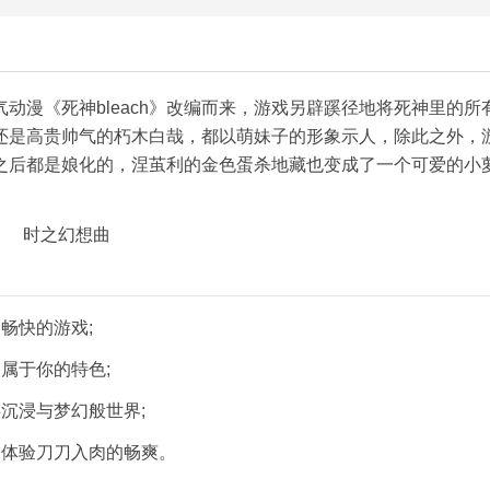
动漫《死神bleach》改编而来，游戏另辟蹊径地将死神里的所
还是高贵帅气的朽木白哉，都以萌妹子的形象示人，除此之外，
之后都是娘化的，涅茧利的金色蛋杀地藏也变成了一个可爱的小
畅快的游戏;
属于你的特色;
沉浸与梦幻般世界;
，体验刀刀入肉的畅爽。