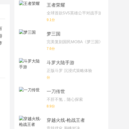
王者荣耀
全球首款5V5英雄公平对战手游
9.1分
有
梦三国
游
完美复刻国民MOBA《梦三国》端游！
萝
7.6分
斗罗大陆手游
正版斗罗 沉浸式策略体验
分
一刀传世
不肝不氪，随心探索
8.9分
穿越火线-枪战王者
竞技优化 巅峰对决