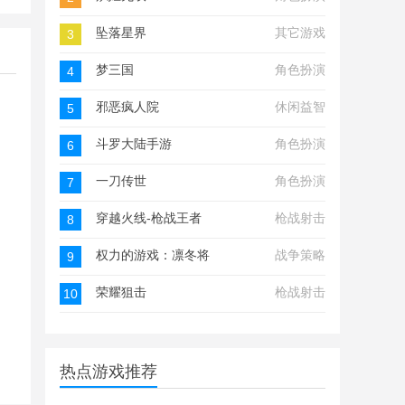
坠落星界
其它游戏
3
梦三国
角色扮演
4
邪恶疯人院
休闲益智
5
斗罗大陆手游
角色扮演
6
一刀传世
角色扮演
7
穿越火线-枪战王者
枪战射击
8
权力的游戏：凛冬将至
战争策略
9
荣耀狙击
枪战射击
10
热点游戏推荐